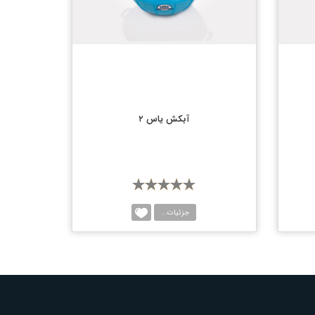
آبکش یاس ۲
جزئیات...
یسه