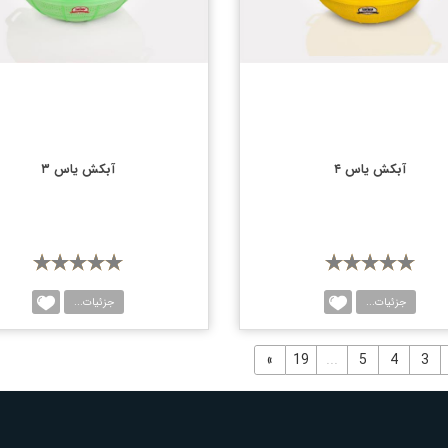
آبکش یاس ۴
آبکش یاس ۳
جزئیات...
جزئیات...
مقایسه
مقا
«
19
...
5
4
3