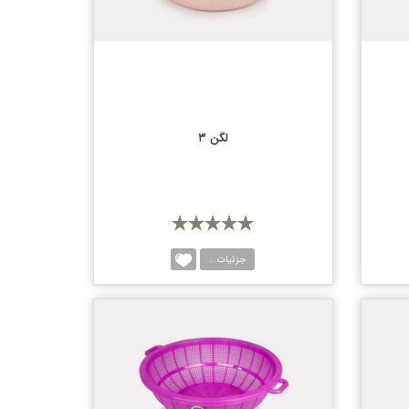
لگن ۳
جزئیات...
یسه