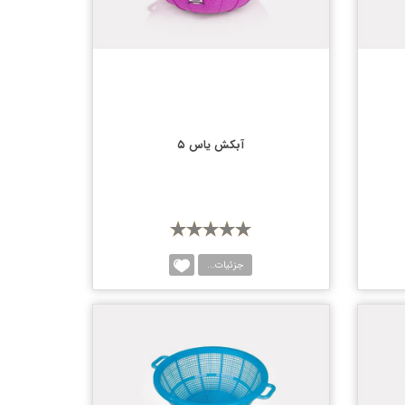
آبکش یاس ۵
جزئیات...
یسه