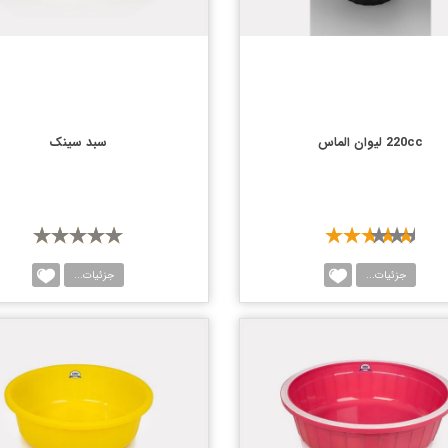
220cc لیوان الماس
سبد سینک
جزئیات...
جزئیات...
مقایسه
مقا