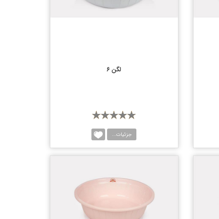
لگن ۶
جزئیات...
یسه